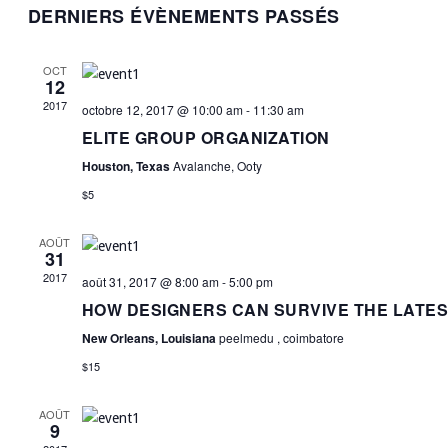
DERNIERS ÉVÈNEMENTS PASSÉS
date.
OCT
12
2017
octobre 12, 2017 @ 10:00 am
-
11:30 am
ELITE GROUP ORGANIZATION
Houston, Texas
Avalanche, Ooty
$5
AOÛT
31
2017
août 31, 2017 @ 8:00 am
-
5:00 pm
HOW DESIGNERS CAN SURVIVE THE LATE
New Orleans, Louisiana
peelmedu , coimbatore
$15
AOÛT
9