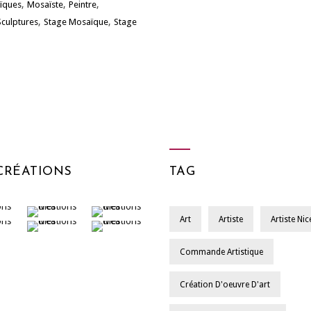
,
,
,
ïques
Mosaïste
Peintre
,
,
Sculptures
Stage Mosaïque
Stage
CRÉATIONS
TAG
Art
Artiste
Artiste Nic
Commande Artistique
Création D'oeuvre D'art