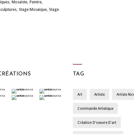
,
,
,
ïques
Mosaïste
Peintre
,
,
Sculptures
Stage Mosaïque
Stage
CRÉATIONS
TAG
Art
Artiste
Artiste Nic
Commande Artistique
Création D'oeuvre D'art