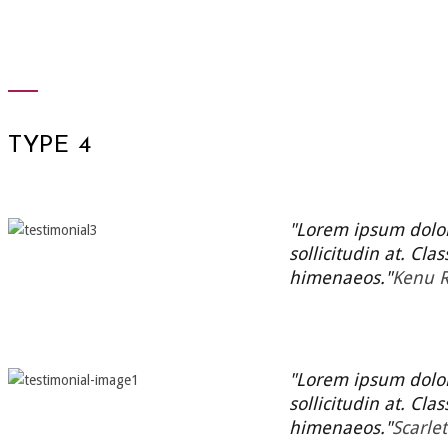
TYPE 4
Lorem ipsum dolor s
sollicitudin at. Cla
himenaeos.
Kenu 
Lorem ipsum dolor s
sollicitudin at. Cla
himenaeos.
Scarle